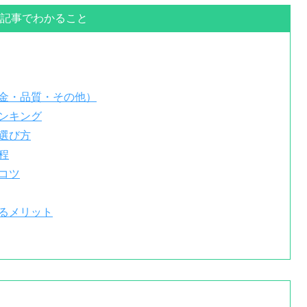
記事でわかること
金・品質・その他）
ンキング
選び方
程
コツ
るメリット