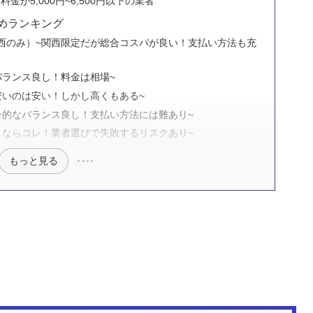
が5,000円~6,500円以下の業者
めランキング
西のみ）~関西限定だが総合コスパが良い！支払い方法も充
バランス良し！料金は相場~
安いのは安い！しかし高くもある~
合的なバランス良し！支払い方法には難あり~
さならコレ！業者選びで失敗するリスクあり~
もっと見る