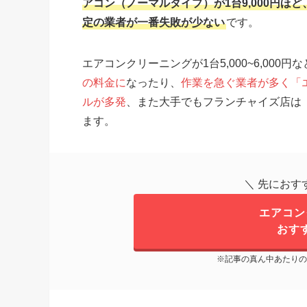
アコン（ノーマルタイプ）が1台9,000円ほど
定の業者が一番失敗が少ない
です。
エアコンクリーニングが1台5,000~6,000
の料金に
なったり、
作業を急ぐ業者が多く「
ルが多発
、また大手でもフランチャイズ店は
ます。
＼ 先におす
エアコン
おす
※記事の真ん中あたりの