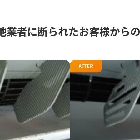
他業者に断られたお客様からのご
トップページ
エアコンクリーニング
AFTER
水回りクリーニング
+
サービス一覧
事例
お客様の声