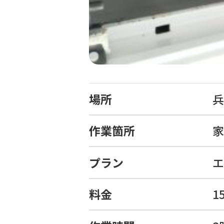
場所
兵
作業箇所
家
プラン
エ
料金
1