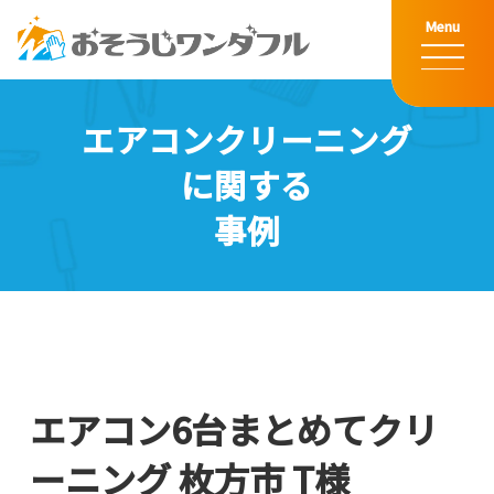
CLOSE
Menu
エアコンクリーニング
に関する
事例
ご予約・お見積りはコチラ
エアコン
エアコン6台まとめてクリ
水回りクリーニング
ーニング 枚方市 T様