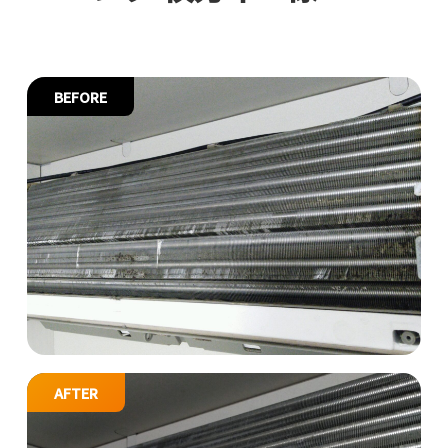
トップページ
BEFORE
エアコンクリーニング
水回りクリーニング
+
サービス一覧
事例
お客様の声
AFTER