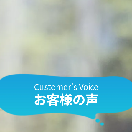
Customer’s Voice
お客様の声