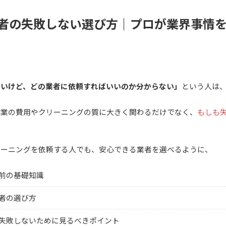
者の失敗しない選び方｜プロが業界事情
トップページ
エアコンクリーニング
たいけど、どの業者に依頼すればいいのか分からない」
という人は
水回りクリーニング
作業の費用やクリーニングの質に大きく関わるだけでなく、
もしも
+
サービス一覧
リーニングを依頼する人でも、安心できる業者を選べるように、
前の基礎知識
事例
者の選び方
お客様の声
失敗しないために見るべきポイント