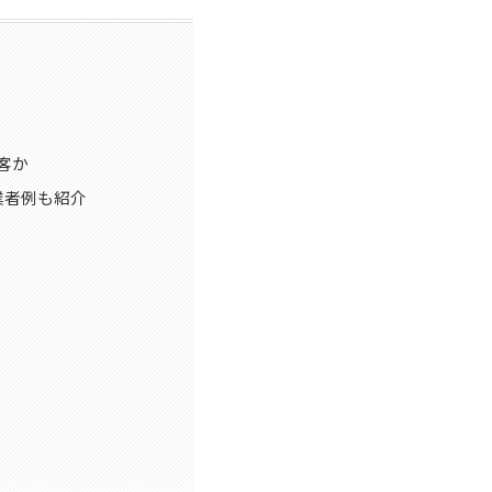
客か
業者例も紹介