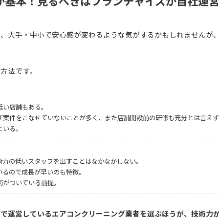
が基本！見るべきはフランチャイズか自社運
に、大手・中小で安心感が変わるような気がするかもしれませんが
営方法です。
低い店舗もある。
ず案件をこなせていないことが多く、また店舗開設前の研修も充分とは言えず
といる。
術力の低いスタッフを出すことはなかなかしない。
いるので成長が早いのも特徴。
術がついている前提。
フで運営しているエアコンクリーニング業者を選ぶほうが、技術力